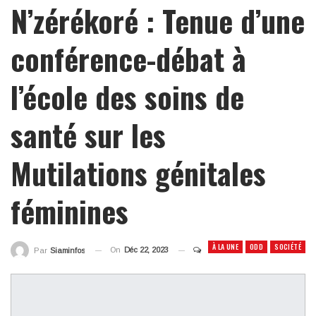
N’zérékoré : Tenue d’une
conférence-débat à
l’école des soins de
santé sur les
Mutilations génitales
féminines
À LA UNE
ODD
SOCIÉTÉ
On
Déc 22, 2023
Par
Siaminfos