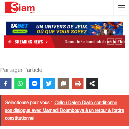
BREAKING NEWS
Partager l'article
Sélectionné pour vous :
Cellou Dalein Diallo conditionne
son dialogue avec Mamadi Doumbouya à un retour à l'ordre
constitutionnel