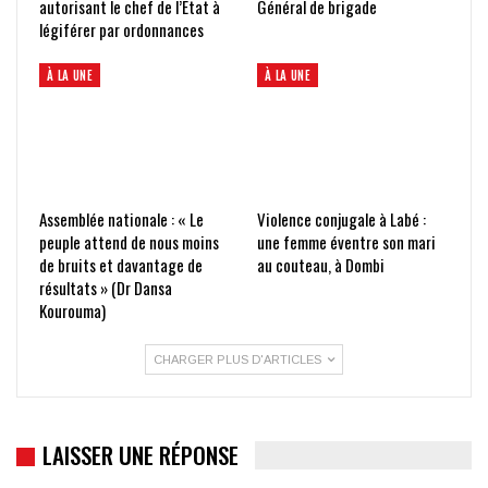
autorisant le chef de l’État à
Général de brigade
légiférer par ordonnances
À LA UNE
À LA UNE
Assemblée nationale : « Le
Violence conjugale à Labé :
peuple attend de nous moins
une femme éventre son mari
de bruits et davantage de
au couteau, à Dombi
résultats » (Dr Dansa
Kourouma)
CHARGER PLUS D'ARTICLES
LAISSER UNE RÉPONSE