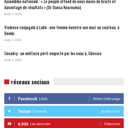
Assemblée nationale : « Le peuple attend de nous moins de bruits et
davantage de résultats » (Dr Dansa Kourouma)
Août 3, 2026
Violence conjugale à Labé : une femme éventre son mari au couteau, à
Dombi
Août 3, 2026
Conakry : un militaire périt emporté par les eaux à, Gbessia
Août 3, 2026
réseaux sociaux
Facebook
Likes
Aimez notre page
Twitter
Suiveurs
Suivez-nous
8,930
Les abonnés
S'abonner