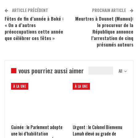
ARTICLE PRÉCÉDENT
PROCHAIN ARTICLE
Fêtes de fin d’année à Boké :
Meurtres à Dounet (Mamou):
« On a d’autres
le procureur de la
préoccupations cette année
République annonce
que célébrer ces fêtes »
l’arrestation de cinq
présumés auteurs
vous pourriez aussi aimer
All
À LA UNE
À LA UNE
Guinée : le Parlement adopte
Urgent : le Colonel Bienvenu
une loi d’habilitation
Lamah élevé au grade de