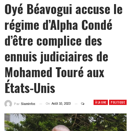
Oyé Béavogui accuse le
régime d’Alpha Condé
d’être complice des
ennuis judiciaires de
Mohamed Touré aux
États-Unis
À LA UNE
POLITIQUE
On
Août 10, 2023
Par
Siaminfos