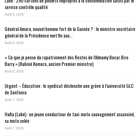
Labé : 290 cartons de poulets impropres à la consommation saisis par le
service contrôle qualité
Août 8, 2026
Général Amara, nouvel homme fort de la Guinée ? : le ministre secrétaire
général de la Présidence met fin aux…
Août 8, 2026
« Ce que je pense du rapatriement des Restes de l’Almamy Bocar Biro
Barry » (Kabiné Komara, ancien Premier ministre)
Août 8, 2026
Urgent – Éducation : le syndicat déclenche une grève à l’université GLC
de Sonfonia
Août 7, 2026
Hafia (Labé) : un jeune conducteur de taxi-moto sauvagement assassiné,
sa moto volée
Août 7, 2026