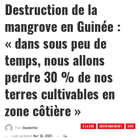
Destruction de la
mangrove en Guinée :
« dans sous peu de
temps, nous allons
perdre 30 % de nos
terres cultivables en
zone côtière »
À LA UNE
ENVIRONNEMENT
ODD
Par
Siaminfos
Last updated
Avr 19, 2023