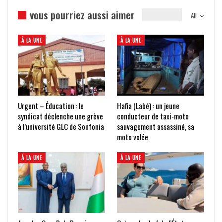
vous pourriez aussi aimer
All
À LA UNE
À LA UNE
Urgent – Éducation : le
Hafia (Labé) : un jeune
syndicat déclenche une grève
conducteur de taxi-moto
à l’université GLC de Sonfonia
sauvagement assassiné, sa
moto volée
À LA UNE
À LA UNE