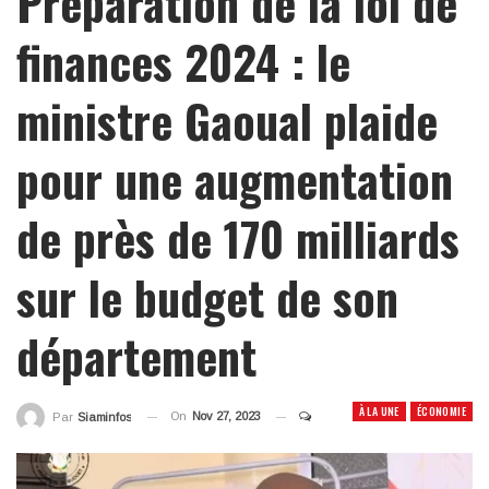
Préparation de la loi de
finances 2024 : le
ministre Gaoual plaide
pour une augmentation
de près de 170 milliards
sur le budget de son
département
À LA UNE
ÉCONOMIE
On
Nov 27, 2023
Par
Siaminfos