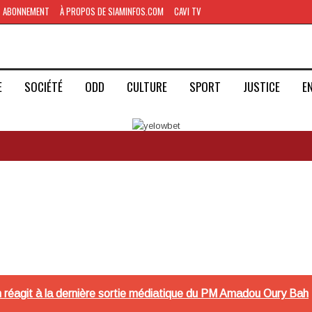
ABONNEMENT
À PROPOS DE SIAMINFOS.COM
CAVI TV
E
SOCIÉTÉ
ODD
CULTURE
SPORT
JUSTICE
E
h réagit à la dernière sortie médiatique du PM Amadou Oury Bah