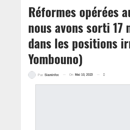
Réformes opérées au 
nous avons sorti 17 
dans les positions ir
Yombouno)
On
Mai 10, 2023
Par
Siaminfos