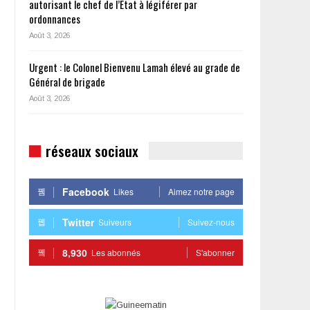
autorisant le chef de l’État à légiférer par
ordonnances
Août 3, 2026
Urgent : le Colonel Bienvenu Lamah élevé au grade de
Général de brigade
Août 3, 2026
réseaux sociaux
Facebook
Likes
Aimez notre page
Twitter
Suiveurs
Suivez-nous
8,930
Les abonnés
S'abonner