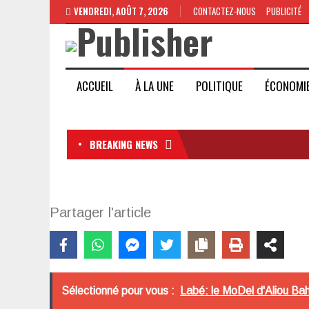
VENDREDI, AOÛT 7, 2026
CONTACTEZ-NOUS
PUBLICITÉ
ACCUEIL
À LA UNE
POLITIQUE
ÉCONOMI
BREAKING NEWS
Partager l'article
Sélectionné pour vous :
Labé: le MoDel d'Aliou Ba