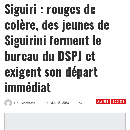
Siguiri : rouges de
colère, des jeunes de
Siguirini ferment le
bureau du DSPJ et
exigent son départ
immédiat
À LA UNE
SOCIÉTÉ
On
Juil 15, 2023
Par
Siaminfos