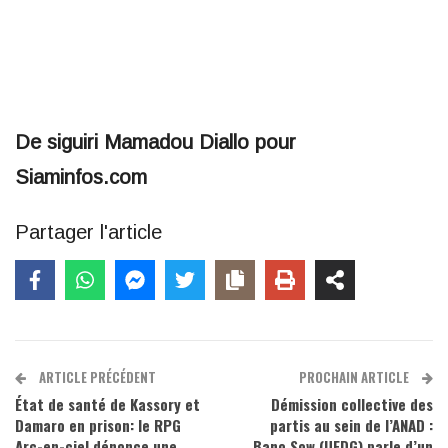
De siguiri Mamadou Diallo pour
Siaminfos.com
Partager l'article
ARTICLE PRÉCÉDENT
PROCHAIN ARTICLE
État de santé de Kassory et
Démission collective des
Damaro en prison: le RPG
partis au sein de l’ANAD :
Arc-en-ciel dénonce une
Bano Sow (UFDG) parle d’un