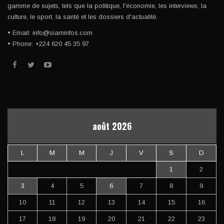
gamme de sujets, tels que la politique, l'économie, les interviews, la
culture, le sport, la santé et les dossiers d'actualité.
• Email: info@siaminfos.com
• Phone: +224 620 45 35 97
août 2026
L
M
M
J
V
S
D
1
2
3
4
5
6
7
8
9
10
11
12
13
14
15
16
17
18
19
20
21
22
23