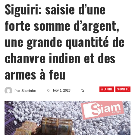
Siguiri: saisie d’une
forte somme d’argent,
une grande quantité de
chanvre indien et des
armes à feu
À LA UNE
SOCIÉTÉ
On
Nov 1, 2023
Par
Siaminfos