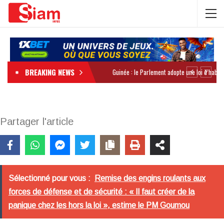
BREAKING NEWS
Partager l'article
Sélectionné pour vous :
Remise des engins roulants aux
forces de défense et de sécurité : « Il faut créer de la
panique chez les hors la loi », estime le PM Goumou