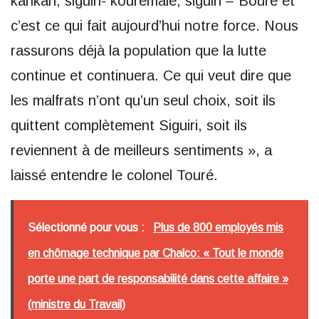
kankan, siguiri- kouremale, siguiri – Bouré et
c’est ce qui fait aujourd’hui notre force. Nous
rassurons déjà la population que la lutte
continue et continuera. Ce qui veut dire que
les malfrats n’ont qu’un seul choix, soit ils
quittent complètement Siguiri, soit ils
reviennent à de meilleurs sentiments », a
laissé entendre le colonel Touré.
Sélectionné pour vous :
Plus de 800 employés mis
en chômage technique par Chalco: « Tout le monde
porte une part de responsabilité dans cette affaire »
(ministre du Travail)