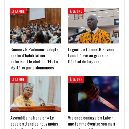
À LA UNE
À LA UNE
Guinée : le Parlement adopte
Urgent : le Colonel Bienvenu
une loi d’habilitation
Lamah élevé au grade de
autorisant le chef de l’État à
Général de brigade
légiférer par ordonnances
À LA UNE
À LA UNE
Assemblée nationale : « Le
Violence conjugale à Labé :
peuple attend de nous moins
une femme éventre son mari