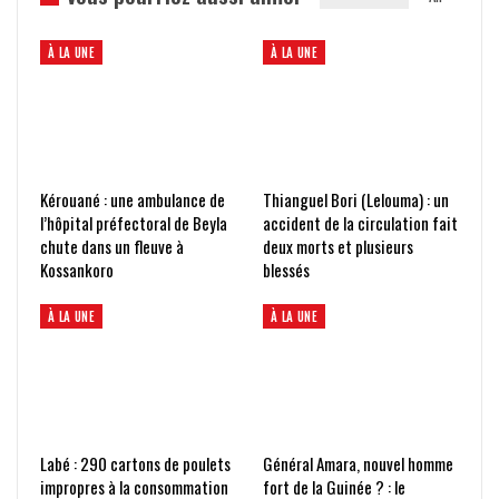
À LA UNE
À LA UNE
Kérouané : une ambulance de
Thianguel Bori (Lelouma) : un
l’hôpital préfectoral de Beyla
accident de la circulation fait
chute dans un fleuve à
deux morts et plusieurs
Kossankoro
blessés
À LA UNE
À LA UNE
Labé : 290 cartons de poulets
Général Amara, nouvel homme
impropres à la consommation
fort de la Guinée ? : le