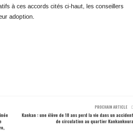
ifs à ces accords cités ci-haut, les conseillers
eur adoption.
PROCHAIN ARTICLE
uinée
Kankan : une élève de 18 ans perd la vie dans un acciden
e
de circulation au quartier Kankankour
yo,