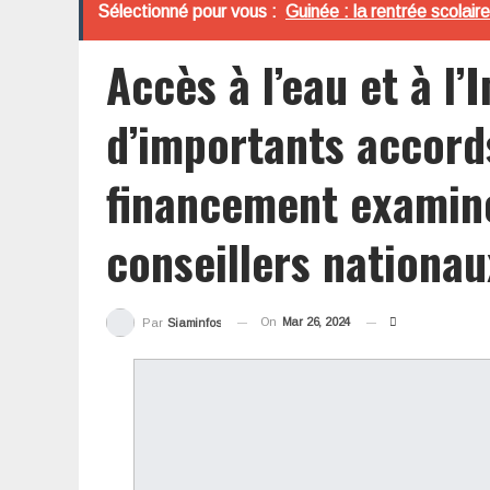
Sélectionné pour vous :
Guinée : la rentrée scola
Accès à l’eau et à l’
d’importants accord
financement examiné
conseillers nationau
On
Mar 26, 2024
Par
Siaminfos