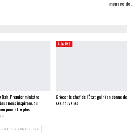
menace de
À LA UNE
 Bah, Premier ministre
Grèce : le chef de l’État guinéen donne de
Nous nous inspirons du
ses nouvelles
ien pour être plus
 »
GER PLUS D'ARTICLES