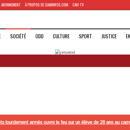
ABONNEMENT
À PROPOS DE SIAMINFOS.COM
CAVI TV
E
SOCIÉTÉ
ODD
CULTURE
SPORT
JUSTICE
E
dits lourdement armés ouvre le feu sur un élève de 28 ans au car