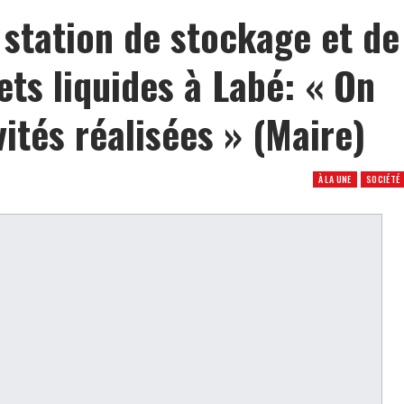
tation de stockage et de
ts liquides à Labé: « On
ités réalisées » (Maire)
À LA UNE
SOCIÉTÉ