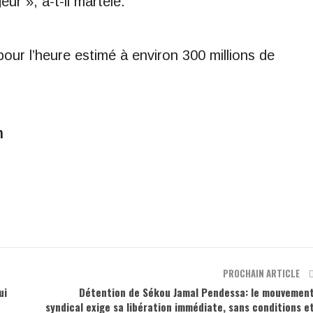
r », a-t-il martelé.
pour l’heure estimé à environ 300 millions de
m
PROCHAIN ARTICLE
ui
Détention de Sékou Jamal Pendessa: le mouvemen
syndical exige sa libération immédiate, sans conditions e