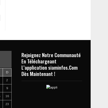
Rejoignez Notre Communauté
En Téléchargeant
L’application siaminfos.Com
Dès Maintenant !
D
2
9
5
16
2
23