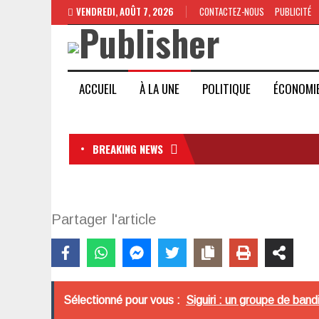
VENDREDI, AOÛT 7, 2026
CONTACTEZ-NOUS
PUBLICITÉ
ACCUEIL
À LA UNE
POLITIQUE
ÉCONOMI
BREAKING NEWS
Partager l'article
Sélectionné pour vous :
Siguiri : un groupe de ban