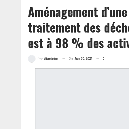
Aménagement d’une s
traitement des déche
est à 98 % des activ
On
Jan 30, 2024
Par
Siaminfos