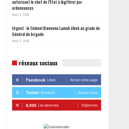
autorisant le chef de l’État à légiférer par
ordonnances
Août 3, 2026
Urgent : le Colonel Bienvenu Lamah élevé au grade de
Général de brigade
Août 3, 2026
réseaux sociaux
Facebook
Likes
Aimez notre page
Twitter
Suiveurs
Suivez-nous
8,930
Les abonnés
S'abonner