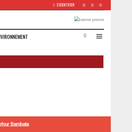
S'IDENTIFIER
NVIRONNEMENT
refour Bambala