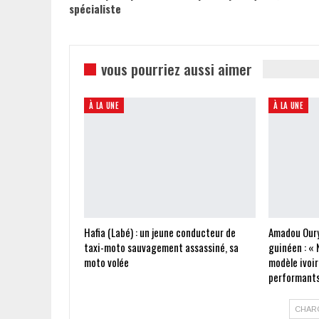
spécialiste
vous pourriez aussi aimer
À LA UNE
À LA UNE
Hafia (Labé) : un jeune conducteur de
Amadou Oury
taxi-moto sauvagement assassiné, sa
guinéen : « 
moto volée
modèle ivoir
performants
CHAR