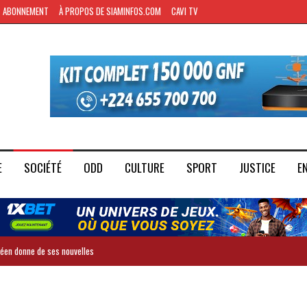
ABONNEMENT
À PROPOS DE SIAMINFOS.COM
CAVI TV
E
SOCIÉTÉ
ODD
CULTURE
SPORT
JUSTICE
E
inéen donne de ses nouvelles