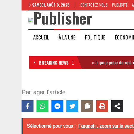
SAMEDI, AOÛT 8, 2026
CONTACTEZ-NOUS
PUBLICITÉ
A
ACCUEIL
À LA UNE
POLITIQUE
ÉCONOMI
BREAKING NEWS
« Ce que je pense du rapatr
Partager l'article
Sélectionné pour vous :
Faranah : zoom sur le sect