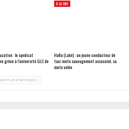
À LA UNE
cation : le syndicat
Hafia (Labé) : un jeune conducteur de
e grève à l’université GLC de
taxi-moto sauvagement assassiné, sa
moto volée
GER PLUS D'ARTICLES