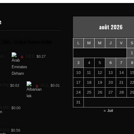
e
août 2026
USD - United States Dollar
L
M
M
J
V
S
1
SD
AED
$0.27
3
4
5
6
7
8
10
11
12
13
14
1
17
18
19
20
21
2
AFN
ALL
$0.02
$0.01
24
25
26
27
28
2
31
AMD
$0.00
« Juil
ANG
$0.56