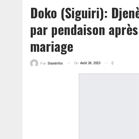
Doko (Siguiri): Dje
par pendaison après
mariage
On
Août 24, 2023
Par
Siaminfos