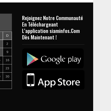
Rejoignez Notre Communauté
En Téléchargeant
L’application siaminfos.Com
Dès Maintenant !
D
2
9
5
16
2
23
9
30