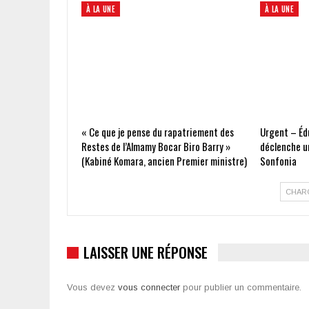
À LA UNE
À LA UNE
« Ce que je pense du rapatriement des
Urgent – Édu
Restes de l’Almamy Bocar Biro Barry »
déclenche un
(Kabiné Komara, ancien Premier ministre)
Sonfonia
CHAR
LAISSER UNE RÉPONSE
Vous devez
vous connecter
pour publier un commentaire.