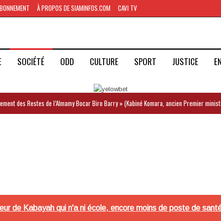
BONNEMENT
À PROPOS DE SIAMINFOS.COM
CAVI TV
E
SOCIÉTÉ
ODD
CULTURE
SPORT
JUSTICE
E
iement des Restes de l’Almamy Bocar Biro Barry » (Kabiné Komara, ancien Premier minist
eur de Kabayah qui n'a ni école, encore moins de poste de sant