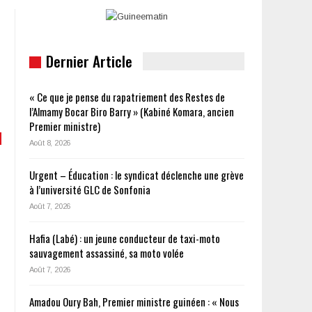
Dernier Article
« Ce que je pense du rapatriement des Restes de
l’Almamy Bocar Biro Barry » (Kabiné Komara, ancien
Premier ministre)
Août 8, 2026
Urgent – Éducation : le syndicat déclenche une grève
à l’université GLC de Sonfonia
Août 7, 2026
Hafia (Labé) : un jeune conducteur de taxi-moto
sauvagement assassiné, sa moto volée
Août 7, 2026
Amadou Oury Bah, Premier ministre guinéen : « Nous