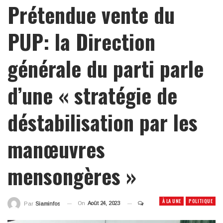
Prétendue vente du
PUP: la Direction
générale du parti parle
d’une « stratégie de
déstabilisation par les
manœuvres
mensongères »
À LA UNE
POLITIQUE
On
Août 24, 2023
Par
Siaminfos