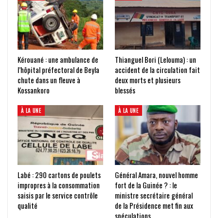
Kérouané : une ambulance de
Thianguel Bori (Lelouma) : un
l’hôpital préfectoral de Beyla
accident de la circulation fait
chute dans un fleuve à
deux morts et plusieurs
Kossankoro
blessés
À LA UNE
À LA UNE
Labé : 290 cartons de poulets
Général Amara, nouvel homme
impropres à la consommation
fort de la Guinée ? : le
saisis par le service contrôle
ministre secrétaire général
qualité
de la Présidence met fin aux
spéculations