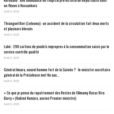
Kérouané : une ambulance de l’hôpital préfectoral de Beyla chute dans
un fleuve à Kossankoro
Août 9, 2026
Thianguel Bori (Lelouma) : un accident de la circulation fait deux morts
et plusieurs blessés
Août 9, 2026
Labé : 290 cartons de poulets impropres à la consommation saisis par le
service contrôle qualité
Août 8, 2026
Général Amara, nouvel homme fort de la Guinée ? : le ministre secrétaire
général de la Présidence met fin aux…
Août 8, 2026
« Ce que je pense du rapatriement des Restes de l’Almamy Bocar Biro
Barry » (Kabiné Komara, ancien Premier ministre)
Août 8, 2026