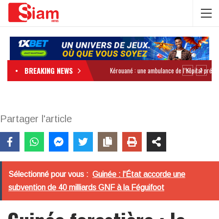
BREAKING NEWS
Partager l'article
Sélectionné pour vous :
Guinée : l'État accorde une
subvention de 40 milliards GNF à la Féguifoot