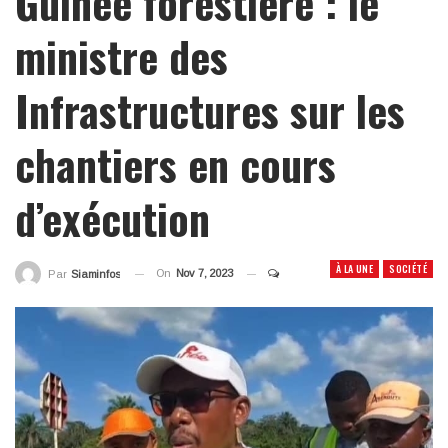
Guinée forestière : le
ministre des
Infrastructures sur les
chantiers en cours
d’exécution
À LA UNE
SOCIÉTÉ
On
Nov 7, 2023
Par
Siaminfos