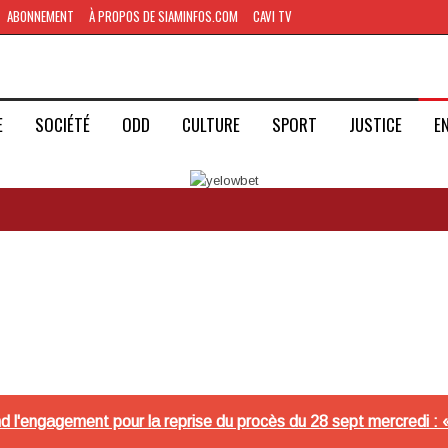
ABONNEMENT
À PROPOS DE SIAMINFOS.COM
CAVI TV
E
SOCIÉTÉ
ODD
CULTURE
SPORT
JUSTICE
E
d l'engagement pour la reprise du procès du 28 sept mercredi : 