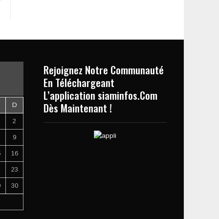
Rejoignez Notre Communauté
En Téléchargeant
L’application siaminfos.Com
Dès Maintenant !
D
2
9
5
16
2
23
9
30