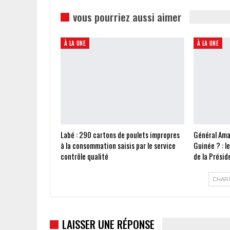
vous pourriez aussi aimer
À LA UNE
À LA UNE
Labé : 290 cartons de poulets impropres
Général Ama
à la consommation saisis par le service
Guinée ? : l
contrôle qualité
de la Présid
CHAR
LAISSER UNE RÉPONSE