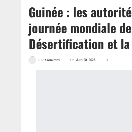
Guinée : les autorité
journée mondiale de 
Désertification et l
On
Juin 20, 2023
Par
Siaminfos