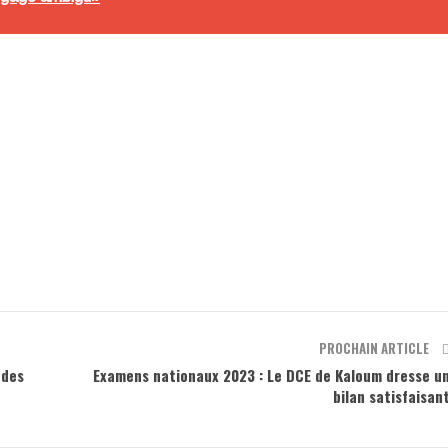
PROCHAIN ARTICLE
 des
Examens nationaux 2023 : Le DCE de Kaloum dresse u
bilan satisfaisan