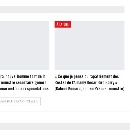
À LA UNE
ra, nouvel homme fort de la
« Ce que je pense du rapatriement des
e ministre secrétaire général
Restes de l’Almamy Bocar Biro Barry »
ence met fin aux spéculations
(Kabiné Komara, ancien Premier ministre)
GER PLUS D'ARTICLES