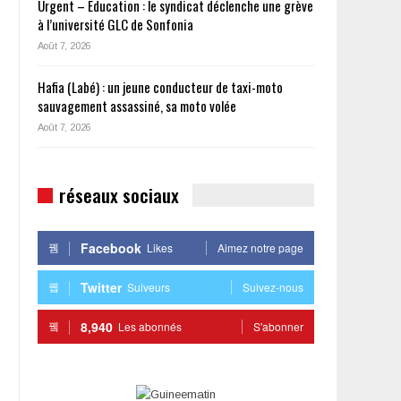
Urgent – Éducation : le syndicat déclenche une grève
à l’université GLC de Sonfonia
Août 7, 2026
Hafia (Labé) : un jeune conducteur de taxi-moto
sauvagement assassiné, sa moto volée
Août 7, 2026
réseaux sociaux
Facebook
Likes
Aimez notre page
Twitter
Suiveurs
Suivez-nous
8,940
Les abonnés
S'abonner