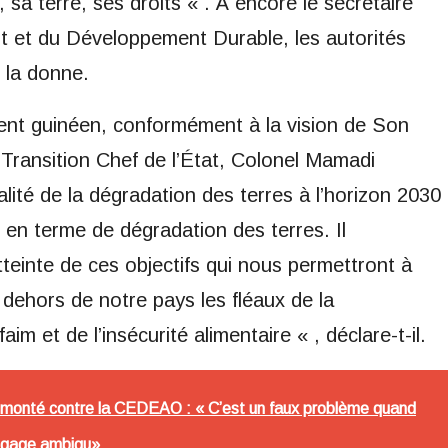
a terre, ses droits « . À encore le secrétaire
t et du Développement Durable, les autorités
r la donne.
ment guinéen, conformément à la vision de Son
 Transition Chef de l’État, Colonel Mamadi
lité de la dégradation des terres à l’horizon 2030
 en terme de dégradation des terres. Il
tteinte de ces objectifs qui nous permettront à
dehors de notre pays les fléaux de la
aim et de l’insécurité alimentaire « , déclare-t-il.
emonté contre la CEDEAO : « C’est un faux problème quand
 langage ambigu»