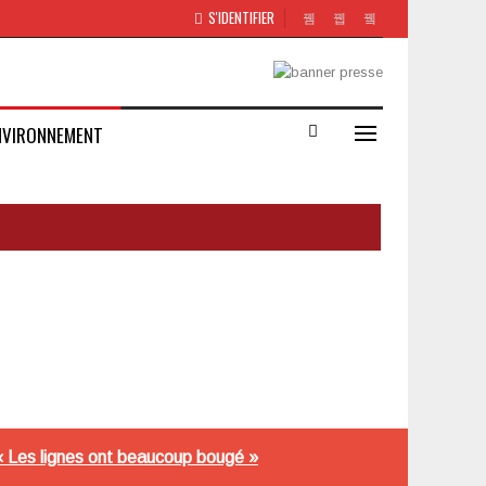
S'IDENTIFIER
NVIRONNEMENT
« Les lignes ont beaucoup bougé »