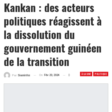
Kankan : des acteurs
politiques réagissent à
la dissolution du
gouvernement guinéen
de la transition
À LA UNE
POLITIQUE
On
Fév 20, 2024
Par
Siaminfos