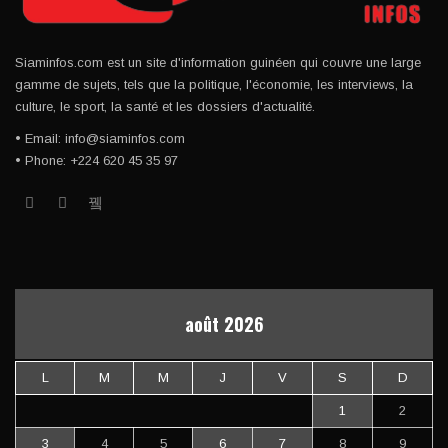
Siaminfos.com est un site d'information guinéen qui couvre une large
gamme de sujets, tels que la politique, l'économie, les interviews, la
culture, le sport, la santé et les dossiers d'actualité.
• Email: info@siaminfos.com
• Phone: +224 620 45 35 97
août 2026
L
M
M
J
V
S
D
1
2
3
4
5
6
7
8
9