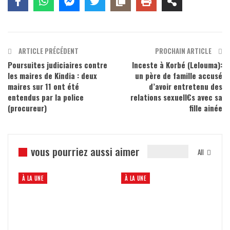
ARTICLE PRÉCÉDENT
PROCHAIN ARTICLE
Poursuites judiciaires contre
Inceste à Korbé (Lelouma):
les maires de Kindia : deux
un père de famille accusé
maires sur 11 ont été
d’avoir entretenu des
entendus par la police
relations sexuell€s avec sa
(procureur)
fille ainée
vous pourriez aussi aimer
All
À LA UNE
À LA UNE