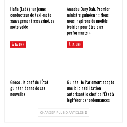
Hafia (Labé) : un jeune
Amadou Oury Bah, Premier
conducteur de taxi-moto
ministre guinéen : « Nous
sauvagement assassiné, sa
nous inspirons du modèle
moto volée
ivoirien pour être plus
performants »
À LA UNE
À LA UNE
Grèce : le chef de l’État
Guinée : le Parlement adopte
guinéen donne de ses
une loi d’habilitation
nouvelles
autorisant le chef de l’État à
légiférer par ordonnances
CHARGER PLUS D'ARTICLES