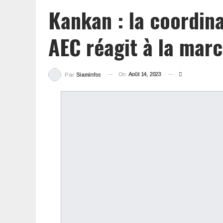
Kankan : la coordin
AEC réagit à la mar
On
Août 14, 2023
Par
Siaminfos