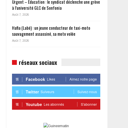
Urgent – Éducation : le syndicat déclenche une grève
à l’université GLC de Sonfonia
Août 7, 2026
Hafia (Labé) : un jeune conducteur de taxi-moto
sauvagement assassiné, sa moto volée
Août 7, 2026
réseaux sociaux
Facebook
Likes
Aimez notre page
Twitter
Suiveurs
Suivez-nous
Youtube
Les abonnés
S'abonner