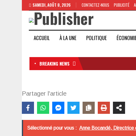
SAMEDI, AOÛT 8, 2026
CONTACTEZ-NOUS
PUBLICITÉ
A
ACCUEIL
À LA UNE
POLITIQUE
ÉCONOMI
BREAKING NEWS
Partager l'article
Sélectionné pour vous :
Anne Bocandé, Directrice 