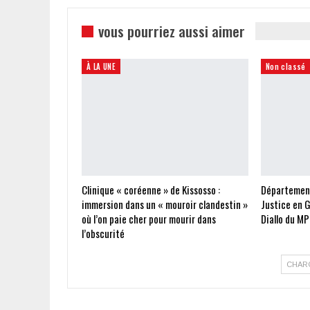
vous pourriez aussi aimer
À LA UNE
Non classé
Clinique « coréenne » de Kissosso :
Départements
immersion dans un « mouroir clandestin »
Justice en G
où l’on paie cher pour mourir dans
Diallo du MP
l’obscurité
CHAR