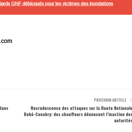
lliards GNF débloqués pour les victimes des inondations
s.com
PROCHAIN ARTICLE
 dans
Recrudescence des attaques sur la Route National
Boké-Conakry: des chauffeurs dénoncent l’inaction de
autorité