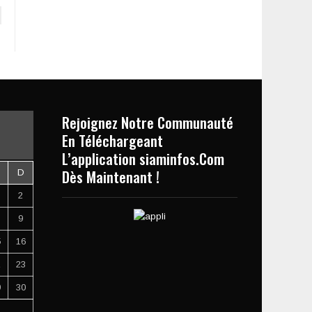
Rejoignez Notre Communauté
En Téléchargeant
L’application siaminfos.Com
Dès Maintenant !
D
2
9
5
16
2
23
9
30