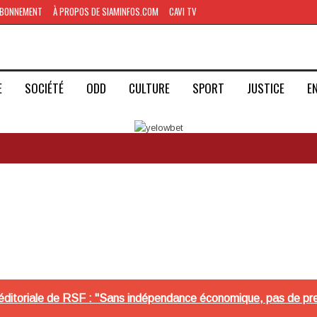
BONNEMENT
À PROPOS DE SIAMINFOS.COM
CAVI TV
E
SOCIÉTÉ
ODD
CULTURE
SPORT
JUSTICE
E
éditoriale de RSF : "Sans indépendance économique, pas de pre