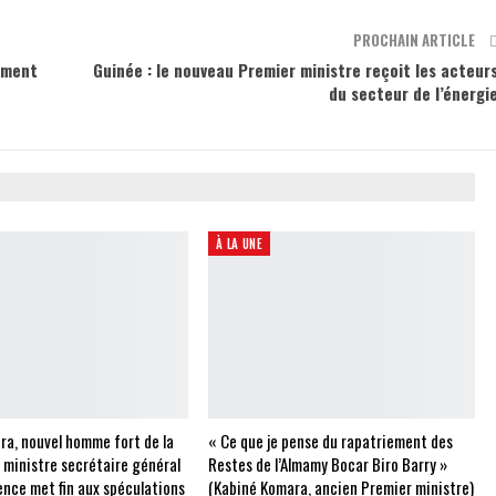
PROCHAIN ARTICLE
ement
Guinée : le nouveau Premier ministre reçoit les acteur
du secteur de l’énergi
À LA UNE
ra, nouvel homme fort de la
« Ce que je pense du rapatriement des
e ministre secrétaire général
Restes de l’Almamy Bocar Biro Barry »
ence met fin aux spéculations
(Kabiné Komara, ancien Premier ministre)