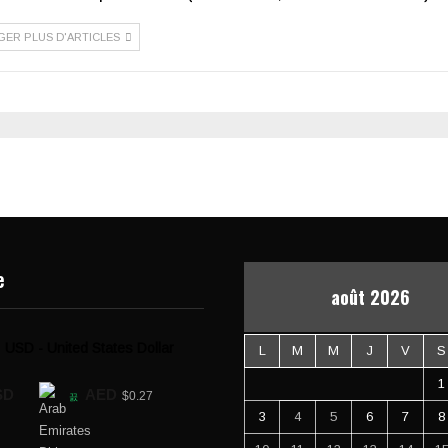
GER PLUS D'ARTICLES
e
août 2026
USD - United States Dollar
L
M
M
J
V
S
1
SD
AED
$0.27
3
4
5
6
7
8