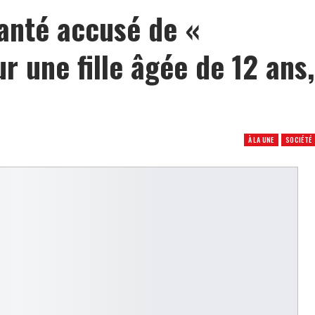
santé accusé de «
ur une fille âgée de 12 ans,
À LA UNE
SOCIÉTÉ