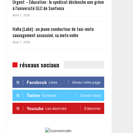
Urgent – Éducation : le syndicat déclenche une grève
à l’université GLC de Sonfonia
Août 7, 2026
Hafia (Labé) : un jeune conducteur de taxi-moto
sauvagement assassiné, sa moto volée
Août 7, 2026
réseaux sociaux
Facebook
Likes
Aimez notre page
Twitter
Suiveurs
Suivez-nous
Youtube
Les abonnés
S'abonner