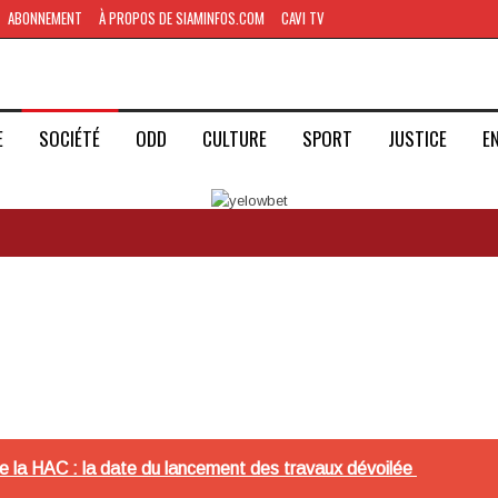
ABONNEMENT
À PROPOS DE SIAMINFOS.COM
CAVI TV
E
SOCIÉTÉ
ODD
CULTURE
SPORT
JUSTICE
E
de la HAC : la date du lancement des travaux dévoilée