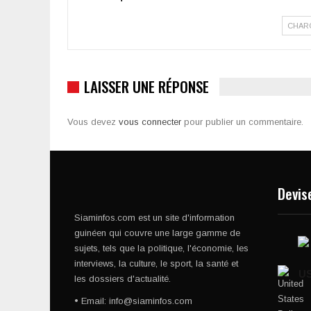
CHAR
LAISSER UNE RÉPONSE
Vous devez
vous connecter
pour publier un commentaire.
Devis
Siaminfos.com est un site d'information
guinéen qui couvre une large gamme de
sujets, tels que la politique, l'économie, les
interviews, la culture, le sport, la santé et
U
les dossiers d'actualité.
• Email: info@siaminfos.com