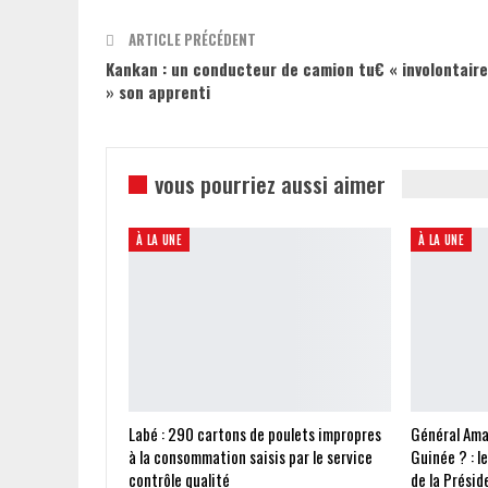
ARTICLE PRÉCÉDENT
Kankan : un conducteur de camion tu€ « involontair
» son apprenti
vous pourriez aussi aimer
À LA UNE
À LA UNE
Labé : 290 cartons de poulets impropres
Général Ama
à la consommation saisis par le service
Guinée ? : l
contrôle qualité
de la Présid