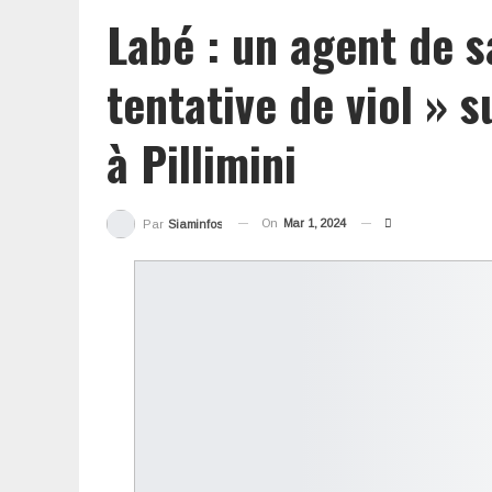
Labé : un agent de 
tentative de viol » s
à Pillimini
On
Mar 1, 2024
Par
Siaminfos