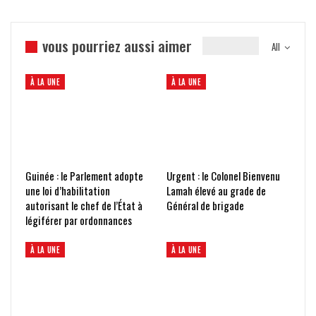
vous pourriez aussi aimer
All
À LA UNE
À LA UNE
Guinée : le Parlement adopte
Urgent : le Colonel Bienvenu
une loi d’habilitation
Lamah élevé au grade de
autorisant le chef de l’État à
Général de brigade
légiférer par ordonnances
À LA UNE
À LA UNE