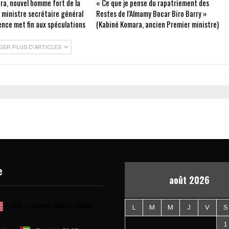
ra, nouvel homme fort de la
« Ce que je pense du rapatriement des
e ministre secrétaire général
Restes de l’Almamy Bocar Biro Barry »
ence met fin aux spéculations
(Kabiné Komara, ancien Premier ministre)
GER PLUS D'ARTICLES
e
août 2026
USD - United States Dollar
L
M
M
J
V
S
1