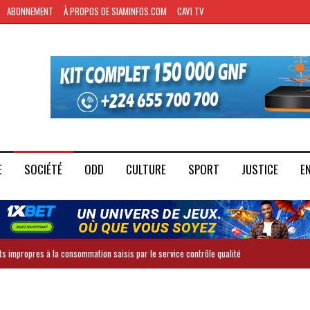
ABONNEMENT
À PROPOS DE SIAMINFOS.COM
CAVI TV
E
SOCIÉTÉ
ODD
CULTURE
SPORT
JUSTICE
E
ts impropres à la consommation saisis par le service contrôle qualité