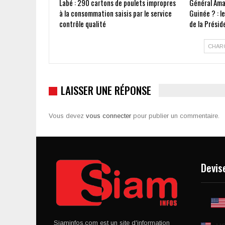
Labé : 290 cartons de poulets impropres
Général Ama
à la consommation saisis par le service
Guinée ? : l
contrôle qualité
de la Présid
CHAR
LAISSER UNE RÉPONSE
Vous devez
vous connecter
pour publier un commentaire.
Devis
Siaminfos.com est un site d'information