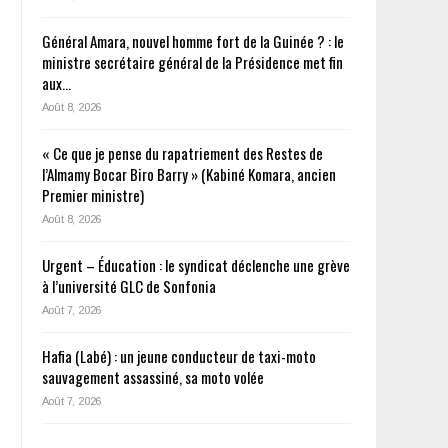
Général Amara, nouvel homme fort de la Guinée ? : le
ministre secrétaire général de la Présidence met fin
aux…
Août 8, 2026
« Ce que je pense du rapatriement des Restes de
l’Almamy Bocar Biro Barry » (Kabiné Komara, ancien
Premier ministre)
Août 8, 2026
Urgent – Éducation : le syndicat déclenche une grève
à l’université GLC de Sonfonia
Août 7, 2026
Hafia (Labé) : un jeune conducteur de taxi-moto
sauvagement assassiné, sa moto volée
Août 7, 2026