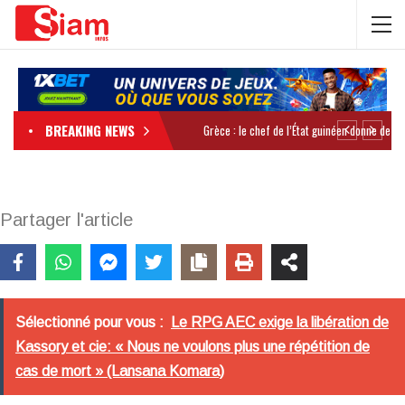
BREAKING NEWS
Partager l'article
Sélectionné pour vous :
Le RPG AEC exige la libération de
Kassory et cie: « Nous ne voulons plus une répétition de
cas de mort » (Lansana Komara)