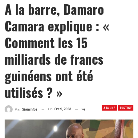
A la barre, Damaro
Camara explique : «
Comment les 15
milliards de francs
guinéens ont été
utilisés ? »
À LA UNE
JUSTICE
On
Oct 9, 2023
Par
Siaminfos