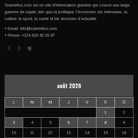
Siaminfos.com est un site d'information guinéen qui couvre une large
gamme de sujets, tels que la politique, l'économie, les interviews, la
culture, le sport, la santé et les dossiers d'actualité.
• Email: info@siaminfos.com
• Phone: +224 620 45 35 97
août 2026
L
M
M
J
V
S
D
1
2
3
4
5
6
7
8
9
10
11
12
13
14
15
16