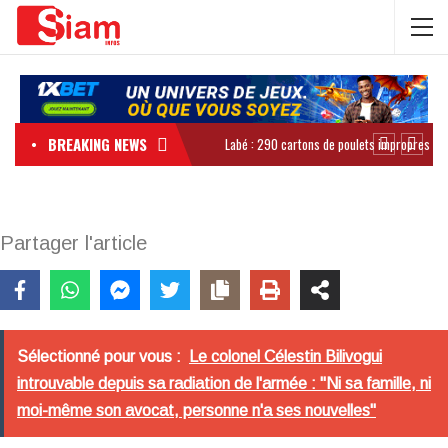
BREAKING NEWS
Partager l'article
Sélectionné pour vous :
Le colonel Célestin Bilivogui
introuvable depuis sa radiation de l'armée : "Ni sa famille, ni
moi-même son avocat, personne n'a ses nouvelles"