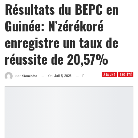
Résultats du BEPC en
Guinée: N’zérékoré
enregistre un taux de
réussite de 20,57%
À LA UNE
SOCIÉTÉ
On
Juil 5, 2023
Par
Siaminfos