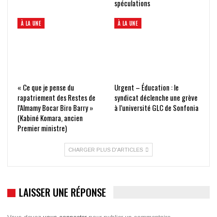
spéculations
À LA UNE
À LA UNE
« Ce que je pense du
Urgent – Éducation : le
rapatriement des Restes de
syndicat déclenche une grève
l’Almamy Bocar Biro Barry »
à l’université GLC de Sonfonia
(Kabiné Komara, ancien
Premier ministre)
CHARGER PLUS D'ARTICLES
LAISSER UNE RÉPONSE