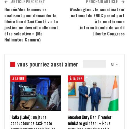
ARTICLE PRÉCÉDENT
PROCHAIN ARTICLE
Guinée/des femmes se
Washington : le coordinateur
coalisent pour demander la
national du FNDC prend part
libération d’Ami Conté : « La
à la conférence
justice ne devrait nullement
internationale de world
être sélective » (Me
Liberty Congress
Halimatou Camara)
vous pourriez aussi aimer
All
À LA UNE
À LA UNE
Hafia (Labé) : un jeune
Amadou Oury Bah, Premier
conducteur de taxi-moto
ministre guinéen : « Nous
sauvagement assassiné, sa
nous inspirons du modèle