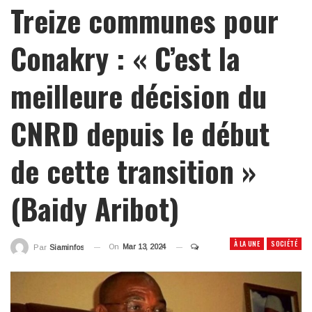
Treize communes pour
Conakry : « C’est la
meilleure décision du
CNRD depuis le début
de cette transition »
(Baidy Aribot)
À LA UNE
SOCIÉTÉ
On
Mar 13, 2024
Par
Siaminfos