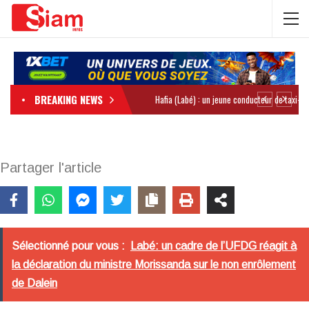
BREAKING NEWS
Partager l'article
Sélectionné pour vous :
Labé: un cadre de l’UFDG réagit à
la déclaration du ministre Morissanda sur le non enrôlement
de Dalein