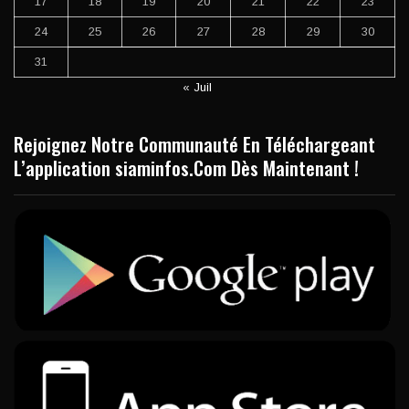
17
18
19
20
21
22
23
24
25
26
27
28
29
30
31
« Juil
Rejoignez Notre Communauté En Téléchargeant
L’application siaminfos.Com Dès Maintenant !