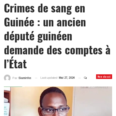
Crimes de sang en
Guinée : un ancien
député guinéen
demande des comptes à
l’État
Non classé
Last updated
Mai 27, 2024
Par
Siaminfos