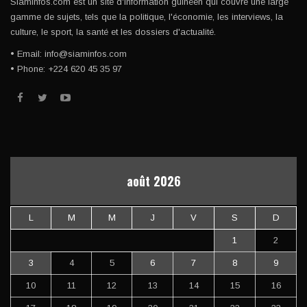
Siaminfos.com est un site d'information guinéen qui couvre une large
gamme de sujets, tels que la politique, l'économie, les interviews, la
culture, le sport, la santé et les dossiers d'actualité.
• Email: info@siaminfos.com
• Phone: +224 620 45 35 97
août 2026
L
M
M
J
V
S
D
1
2
3
4
5
6
7
8
9
10
11
12
13
14
15
16