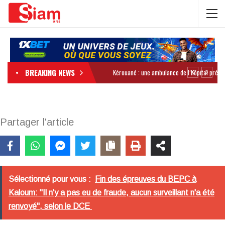
BREAKING NEWS
Partager l'article
Sélectionné pour vous :
Fin des épreuves du BEPC à
Kaloum: "Il n'y a pas eu de fraude, aucun surveillant n'a été
renvoyé", selon le DCE