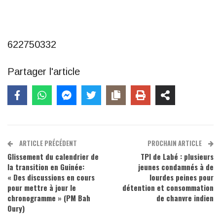
622750332
Partager l'article
ARTICLE PRÉCÉDENT
PROCHAIN ARTICLE
Glissement du calendrier de
TPI de Labé : plusieurs
la transition en Guinée:
jeunes condamnés à de
« Des discussions en cours
lourdes peines pour
pour mettre à jour le
détention et consommation
chronogramme » (PM Bah
de chanvre indien
Oury)