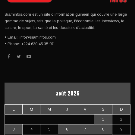
Siaminfos.com est un site d'information guinéen qui couvre une large
gamme de sujets, tels que la politique, l'économie, les interviews, la
culture, le sport, la santé et les dossiers d'actualité.
• Email: info@siaminfos.com
• Phone: +224 620 45 35 97
août 2026
L
M
M
J
V
S
D
1
2
3
4
5
6
7
8
9