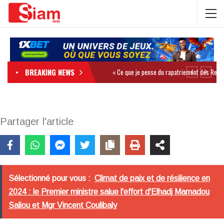
BREAKING NEWS
Partager l'article
Sélectionné pour vous :
Climat de paix et de résilience en
2024 : le Premier ministre salue l'effort d'Elhadj Mamadou
Saliou et Mgr Vincent Coulibaly