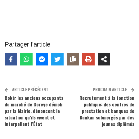
Partager l'article
ARTICLE PRÉCÉDENT
PROCHAIN ARTICLE
Boké: les anciens occupants
Recrutement à la fonction
du marché de Goreye démoli
publique: des centres de
par la Mairie, dénoncent la
prestation et banques de
situation qu’ils vivent et
Kankan submergés par des
interpellent l’État
jeunes diplômés