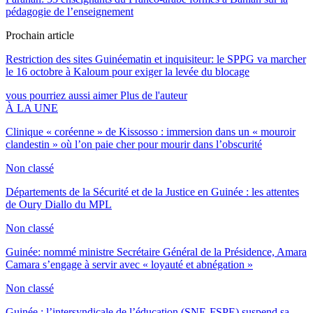
pédagogie de l’enseignement
Prochain article
Restriction des sites Guinéematin et inquisiteur: le SPPG va marcher
le 16 octobre à Kaloum pour exiger la levée du blocage
vous pourriez aussi aimer
Plus de l'auteur
À LA UNE
Clinique « coréenne » de Kissosso : immersion dans un « mouroir
clandestin » où l’on paie cher pour mourir dans l’obscurité
Non classé
Départements de la Sécurité et de la Justice en Guinée : les attentes
de Oury Diallo du MPL
Non classé
Guinée: nommé ministre Secrétaire Général de la Présidence, Amara
Camara s’engage à servir avec « loyauté et abnégation »
Non classé
Guinée : l’intersyndicale de l’éducation (SNE-FSPE) suspend sa