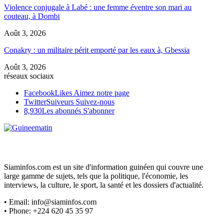
Violence conjugale à Labé : une femme éventre son mari au
couteau, à Dombi
Août 3, 2026
Conakry : un militaire périt emporté par les eaux à, Gbessia
Août 3, 2026
réseaux sociaux
Facebook
Likes
Aimez notre page
Twitter
Suiveurs
Suivez-nous
8,930
Les abonnés
S'abonner
Siaminfos.com est un site d'information guinéen qui couvre une
large gamme de sujets, tels que la politique, l'économie, les
interviews, la culture, le sport, la santé et les dossiers d'actualité.
• Email: info@siaminfos.com
• Phone: +224 620 45 35 97