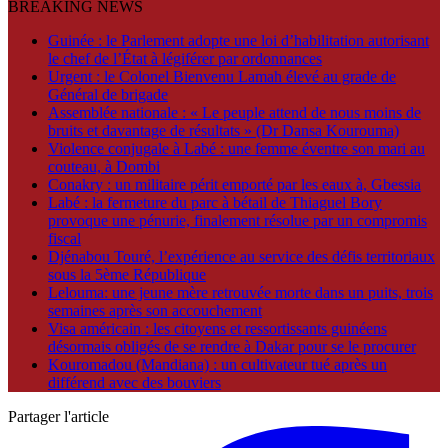
BREAKING NEWS
Guinée : le Parlement adopte une loi d’habilitation autorisant
le chef de l’État à légiférer par ordonnances
Urgent : le Colonel Bienvenu Lamah élevé au grade de
Général de brigade
Assemblée nationale : « Le peuple attend de nous moins de
bruits et davantage de résultats » (Dr Dansa Kourouma)
Violence conjugale à Labé : une femme éventre son mari au
couteau, à Dombi
Conakry : un militaire périt emporté par les eaux à, Gbessia
Labé : la fermeture du parc à bétail de Thiaguel Bory
provoque une pénurie, finalement résolue par un compromis
fiscal
Djénabou Touré, l’expérience au service des défis territoriaux
sous la 5ème République
Lelouma: une jeune mère retrouvée morte dans un puits, trois
semaines après son accouchement
Visa américain : les citoyens et ressortissants guinéens
désormais obligés de se rendre à Dakar pour se le procurer
Kouromadou (Mandiana) : un cultivateur tué après un
différend avec des bouviers
Partager l'article