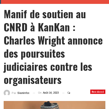
Manif de soutien au
CNRD à KanKan :
Charles Wright annonce
des poursuites
judiciaires contre les
organisateurs
Non classé
On
Août 14, 2023
Par
Siaminfos